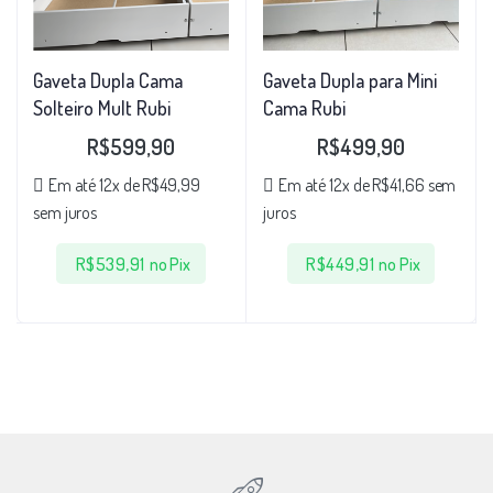
Gaveta Dupla Cama
Gaveta Dupla para Mini
Solteiro Mult Rubi
Cama Rubi
R$
599,90
R$
499,90
Em até 12x de
R$
49,99
Em até 12x de
R$
41,66
sem
sem juros
juros
R$
539,91
no Pix
R$
449,91
no Pix