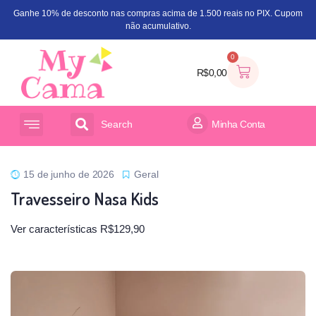
Ganhe 10% de desconto nas compras acima de 1.500 reais no PIX. Cupom
não acumulativo.
0
R$
0,00
Search
Minha Conta
ACESSÓRIOS PARA CAMA
ORGANIZADOR DE BRINQUEDOS
15 de junho de 2026
Geral
Travesseiro Nasa Kids
Ver características R$129,90