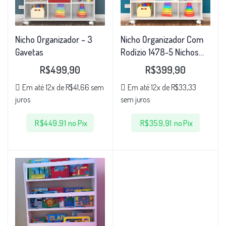
Nicho Organizador – 3
Nicho Organizador Com
Gavetas
Rodízio 1478-5 Nichos
Qmovi
R$
499,90
R$
399,90
Em até 12x de
R$
41,66
sem
Em até 12x de
R$
33,33
juros
sem juros
R$
449,91
no Pix
R$
359,91
no Pix