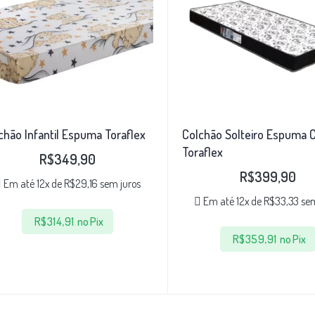
chão Infantil Espuma Toraflex
Colchão Solteiro Espuma C
Toraflex
R$
349,90
R$
399,90
Em até 12x de
R$
29,16
sem juros
Em até 12x de
R$
33,33
sem
R$
314,91
no Pix
R$
359,91
no Pix