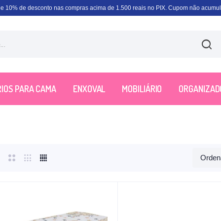
e 10% de desconto nas compras acima de 1.500 reais no PIX. Cupom não acumula
IOS PARA CAMA
ENXOVAL
MOBILIÁRIO
ORGANIZAD