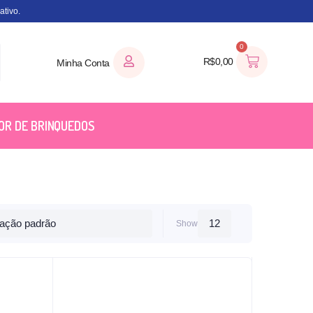
tivo.
0
R$
0,00
Minha Conta
OR DE BRINQUEDOS
Show