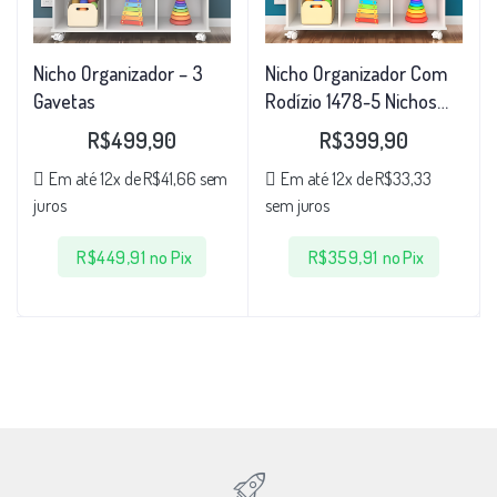
Nicho Organizador – 3
Nicho Organizador Com
Gavetas
Rodízio 1478-5 Nichos
Qmovi
R$
499,90
R$
399,90
Em até 12x de
R$
41,66
sem
Em até 12x de
R$
33,33
juros
sem juros
R$
449,91
no Pix
R$
359,91
no Pix