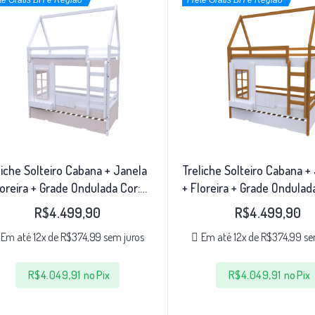
te Grátis BH e Região
Frete Grátis BH e Região
liche Solteiro Cabana + Janela
Treliche Solteiro Cabana +
loreira + Grade Ondulada Cor:
+ Floreira + Grade Ondulad
nco/Rosa
Freijo/Branco
R$
4.499,90
R$
4.499,90
Em até 12x de
R$
374,99
sem juros
Em até 12x de
R$
374,99
se
R$
4.049,91
no Pix
R$
4.049,91
no Pix