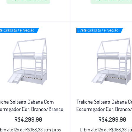
te Grátis BH e Região
Frete Grátis BH e Região
liche Solteiro Cabana Com
Treliche Solteiro Cabana 
orregador Cor: Branco/Branco
Escorregador Cor: Branco
R$
4.299,90
R$
4.299,90
Em até 12x de
R$
358,33
sem juros
Em até 12x de
R$
358,33
se