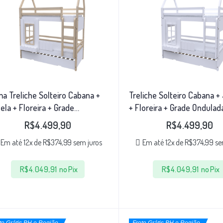
a Treliche Solteiro Cabana +
Treliche Solteiro Cabana +
ela + Floreira + Grade
+ Floreira + Grade Ondulad
ulada Cor: Natural/Branco
Branco/Branco
R$
4.499,90
R$
4.499,90
Em até 12x de
R$
374,99
sem juros
Em até 12x de
R$
374,99
se
R$
4.049,91
no Pix
R$
4.049,91
no Pix