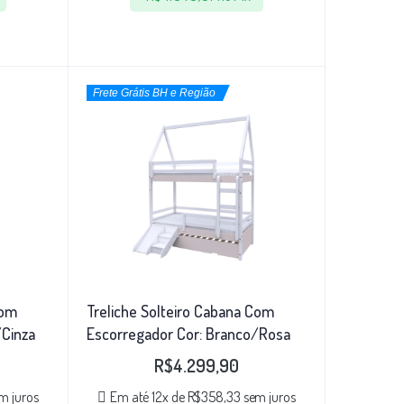
Frete Grátis BH e Região
Com
Treliche Solteiro Cabana Com
/Cinza
Escorregador Cor: Branco/Rosa
R$
4.299,90
m juros
Em até 12x de
R$
358,33
sem juros