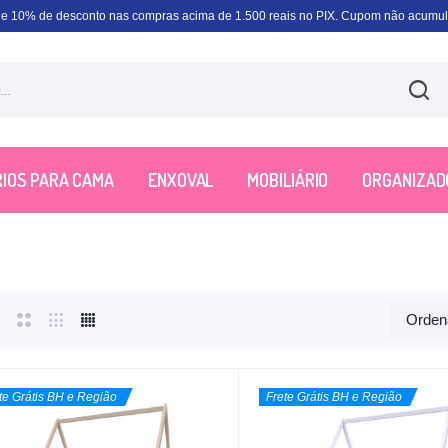
e 10% de desconto nas compras acima de 1.500 reais no PIX. Cupom não acumula
IOS PARA CAMA
ENXOVAL
MOBILIÁRIO
ORGANIZAD
te Grátis BH e Região
Frete Grátis BH e Região