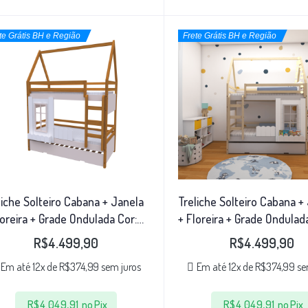
te Grátis BH e Região
Frete Grátis BH e Região
liche Solteiro Cabana + Janela
Treliche Solteiro Cabana +
loreira + Grade Ondulada Cor:
+ Floreira + Grade Ondulad
ijo/Rosa
Natural/Cinza
R$
4.499,90
R$
4.499,90
Em até 12x de
R$
374,99
sem juros
Em até 12x de
R$
374,99
se
R$
4.049,91
no Pix
R$
4.049,91
no Pix