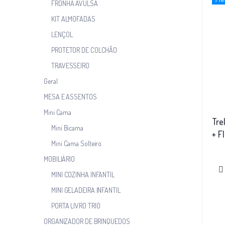
Fre
FRONHA AVULSA
KIT ALMOFADAS
LENÇOL
PROTETOR DE COLCHÃO
TRAVESSEIRO
Geral
MESA E ASSENTOS
Mini Cama
Tre
Mini Bicama
+ F
Mini Cama Solteiro
Bra
MOBILIÁRIO
MINI COZINHA INFANTIL
MINI GELADEIRA INFANTIL
PORTA LIVRO TRIO
ORGANIZADOR DE BRINQUEDOS