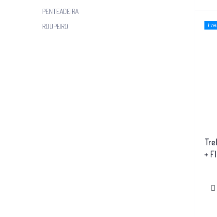
PENTEADEIRA
Fre
ROUPEIRO
Tre
+ F
Fre