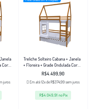
Frete Grátis BH e Região
 Janela
Treliche Solteiro Cabana + Janela
a Cor:
+ Floreira + Grade Ondulada Cor:
Freijo/Cinza
R$
4.499,90
m juros
Em até 12x de
R$
374,99
sem juros
R$
4.049,91
no Pix