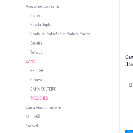
Acessórios para cama
Floreira
Gaveta Dupla
Grade De Proteção Em Madeira Maciça
Janelas
Telhado
Cam
CAMA
Jan
BELICHE
Ond
Bicama
CAMA SOLTEIRO
TRELICHES
Cama Auxiliar Solteiro
COLCHÃO
Enxoval