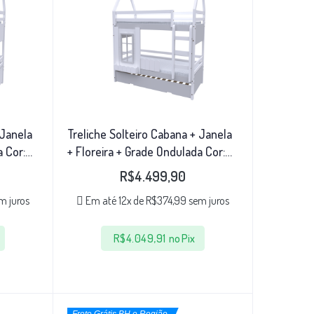
 Janela
Treliche Solteiro Cabana + Janela
a Cor:
+ Floreira + Grade Ondulada Cor:
Branco/Cinza
R$
4.499,90
m juros
Em até 12x de
R$
374,99
sem juros
R$
4.049,91
no Pix