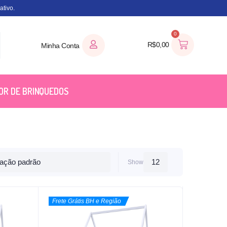
tivo.
0
R$
0,00
Minha Conta
OR DE BRINQUEDOS
Show
Frete Grátis BH e Região