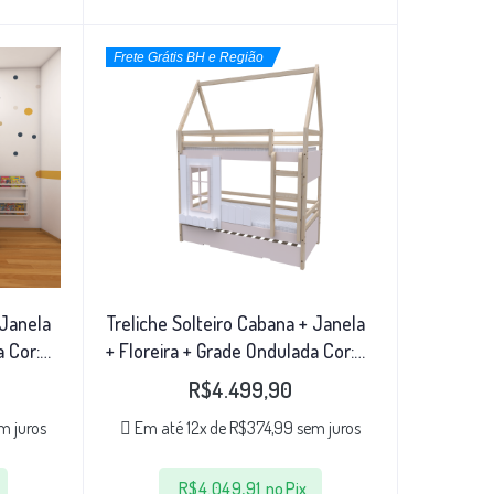
Frete Grátis BH e Região
 Janela
Treliche Solteiro Cabana + Janela
a Cor:
+ Floreira + Grade Ondulada Cor:
Natural/Rosa
R$
4.499,90
m juros
Em até 12x de
R$
374,99
sem juros
R$
4.049,91
no Pix