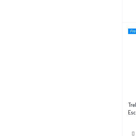
Fre
Tre
Esc