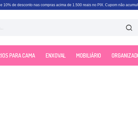
e 10% de desconto nas compras acima de 1.500 reais no PIX. Cupom não acumula
IOS PARA CAMA
ENXOVAL
MOBILIÁRIO
ORGANIZAD