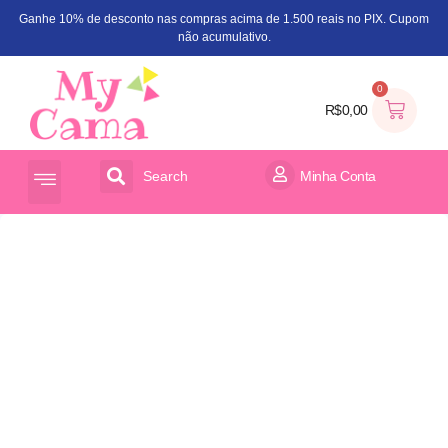
Ganhe 10% de desconto nas compras acima de 1.500 reais no PIX. Cupom
não acumulativo.
0
R$
0,00
Search
Minha Conta
ACESSÓRIOS PARA CAMA
ORGANIZADOR DE BRINQUEDOS