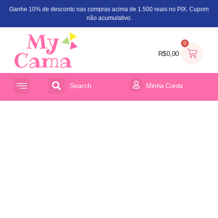
Ganhe 10% de desconto nas compras acima de 1.500 reais no PIX. Cupom
não acumulativo.
0
R$
0,00
Search
Minha Conta
ACESSÓRIOS PARA CAMA
ORGANIZADOR DE BRINQUEDOS