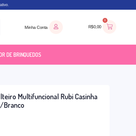
tivo.
0
R$
0,00
Minha Conta
OR DE BRINQUEDOS
teiro Multifuncional Rubi Casinha
jo/Branco