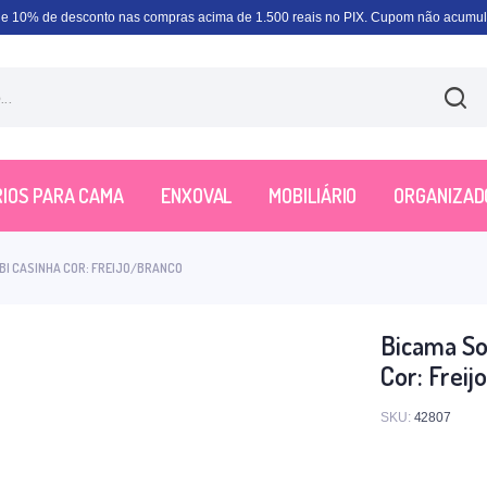
e 10% de desconto nas compras acima de 1.500 reais no PIX. Cupom não acumula
IOS PARA CAMA
ENXOVAL
MOBILIÁRIO
ORGANIZAD
BI CASINHA COR: FREIJO/BRANCO
Bicama Sol
Cor: Frei
SKU:
42807