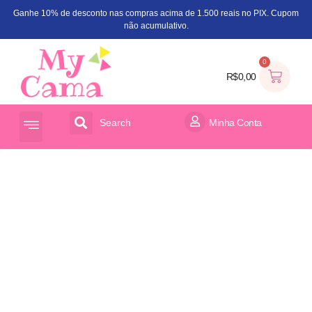
Ganhe 10% de desconto nas compras acima de 1.500 reais no PIX. Cupom
não acumulativo.
0
R$
0,00
Search
Minha Conta
ACESSÓRIOS PARA CAMA
ORGANIZADOR DE BRINQUEDOS