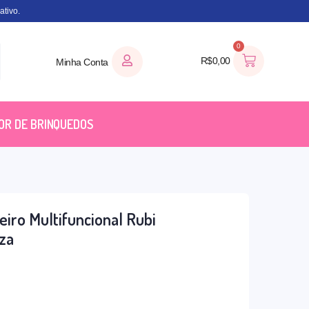
tivo.
0
R$
0,00
Minha Conta
OR DE BRINQUEDOS
eiro Multifuncional Rubi
nza