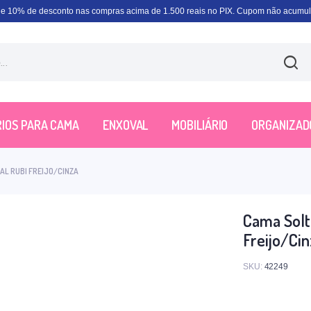
e 10% de desconto nas compras acima de 1.500 reais no PIX. Cupom não acumula
IOS PARA CAMA
ENXOVAL
MOBILIÁRIO
ORGANIZAD
AL RUBI FREIJO/CINZA
Cama Solt
Freijo/Ci
SKU:
42249