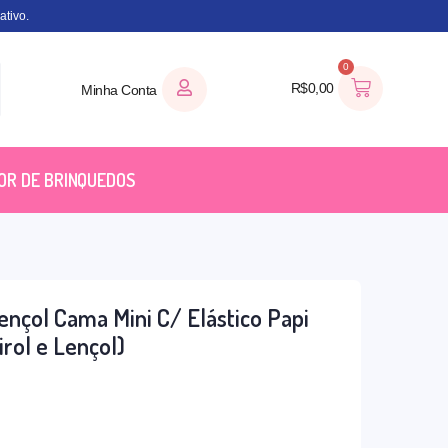
tivo.
0
R$
0,00
Minha Conta
OR DE BRINQUEDOS
ençol Cama Mini C/ Elástico Papi
irol e Lençol)