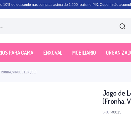
e 10% de desconto nas compras acima de 1.500 reais no PIX. Cupom não acumula
IOS PARA CAMA
ENXOVAL
MOBILIÁRIO
ORGANIZAD
FRONHA, VIROL E LENÇOL)
Jogo de L
(Fronha, V
SKU:
40015