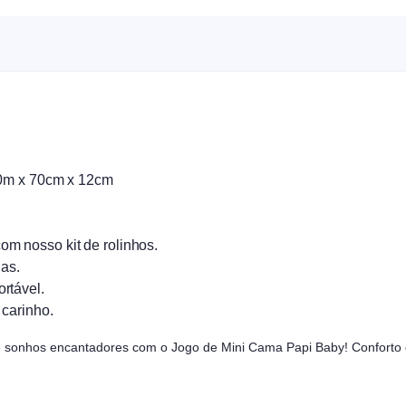
50m x 70cm x 12cm
m nosso kit de rolinhos.
as.
rtável.
carinho.
 sonhos encantadores com o Jogo de Mini Cama Papi Baby! Conforto e