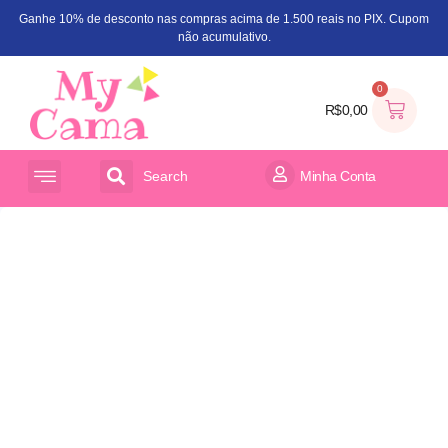
Ganhe 10% de desconto nas compras acima de 1.500 reais no PIX. Cupom
não acumulativo.
0
R$
0,00
Search
Minha Conta
ACESSÓRIOS PARA CAMA
ORGANIZADOR DE BRINQUEDOS