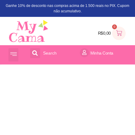
Ganhe 10% de desconto nas compras acima de 1.500 reais no PIX. Cupom
não acumulativo.
0
R$
0,00
Search
Minha Conta
ACESSÓRIOS PARA CAMA
ORGANIZADOR DE BRINQUEDOS
Frete Grátis BH e Região